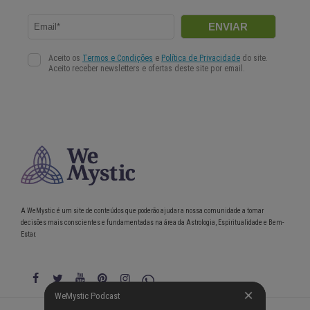
A WeMystic é um site de conteúdos que poderão ajudar a nossa comunidade a tomar
decisões mais conscientes e fundamentadas na área da Astrologia, Espiritualidade e Bem-
Estar.
WeMystic Podcast
WeMystic Podcast