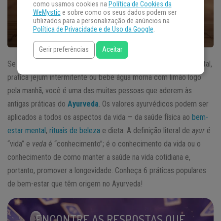
como usamos cookies na
Política de Cookies da
WeMystic
e sobre como os seus dados podem ser
utilizados para a personalização de anúncios na
Política de Privacidade e de Uso da Google
.
Gerir preferências
Aceitar
Se você é um yogi de carteirinha, faz bochecho com óleo vegetal,
pratica jejum intermitente ou bebe água morna com limão logo
pela manhã, você é uma das muitas pessoas que aderem às
antigas práticas do
Ayurveda
. Os valores ayurvédicos podem ser
aplicados a todos os aspectos da vida — da saúde física ao
bem-
estar mental
,
rituais de beleza
e dieta. A definição literal de
ayur
é
“vida” e
veda
é “conhecimento”; é o conhecimento da vida ou o
conhecimento de como manter a saúde na vida cotidiana e,
portanto, promover a longevidade. Conheça 6 práticas populares
de bem-estar que têm origem no Ayurveda!
ENCONTRE AS RESPOSTAS QUE