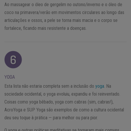
Ao massagear o óleo de gergelim no outono/inverno e o óleo de
coco na primavera/verão em movimentos circulares ao longo das
articulações e ossos, a pele se torna mais macia e o corpo se
fortalece, ficando mais resistente a doenças.
YOGA
Esta lista não estaria completa sem a inclusão do
yoga
. Na
sociedade ocidental, o yoga evoluiu, expandiu e foi reinventado.
Coisas como yoga bêbado, yoga com cabras (sim, cabras!),
AcroYoga e SUP Yoga são exemplos de como a cultura ocidental
deu seu toque à prática — para melhor ou para pior.
O yoga e outras práticas meditativas se tornaram mais comuns.