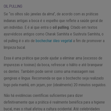
OIL PULLING
Se “os olhos são janelas da alma”, de acordo com as práticas
indianas antigas a boca é o espelho que reflete a saúde geral de
um indivíduo. E é aí que entra o
oil pulling
. Citado em textos
ayurvédicos antigos como Charak Samhita e Sushruta Samhita, o
oil pulling é o ato de
bochechar óleo vegetal
a fim de promover a
limpeza bucal.
Essa é uma prática que pode ajudar a eliminar ama (excesso de
impurezas e toxinas) da boca, refrescar o hálito e até branquear
os dentes. Também pode servir como uma massagem nas
gengivas e língua. Recomenda-se que o bochecho seja realizado
logo pela manhã, em jejum, por (idealmente) 20 minutos seguidos.
Não há evidências científicas suficientes para dizer
definitivamente que a prática é realmente benéfica para a higiene
bucal, mas o ritual afetou a cultura ocidental. Até celebridades