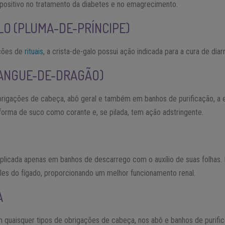
positivo no tratamento da diabetes e no emagrecimento.
LO (PLUMA-DE-PRÍNCIPE)
ações de
rituais
, a crista-de-galo possui ação indicada para a cura de diar
SANGUE-DE-DRAGÃO)
brigações de cabeça, abô geral e também em banhos de purificação, a
orma de suco como corante e, se pilada, tem ação adstringente.
 aplicada apenas em banhos de descarrego com o auxílio de suas folhas. 
ales do fígado, proporcionando um melhor funcionamento renal.
A
 quaisquer tipos de obrigações de cabeça, nos abô e banhos de purific