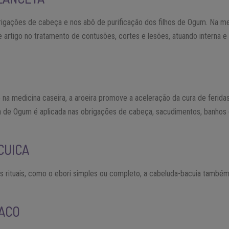
gações de cabeça e nos abô de purificação dos filhos de Ogum. Na medi
 artigo no tratamento de contusões, cortes e lesões, atuando interna 
 na medicina caseira, a aroeira promove a aceleração da cura de feridas
erva de Ogum é aplicada nas obrigações de cabeça, sacudimentos, banho
CUICA
s rituais, como o ebori simples ou completo, a cabeluda-bacuia també
ACO