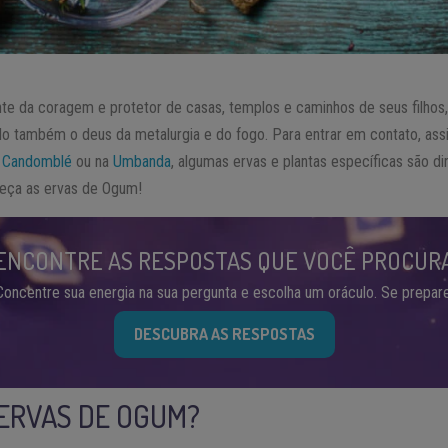
nte da coragem e protetor de casas, templos e caminhos de seus filhos
do também o deus da metalurgia e do fogo. Para entrar em contato, a
o
Candomblé
ou na
Umbanda
, algumas ervas e plantas específicas são d
heça as ervas de Ogum!
ENCONTRE AS RESPOSTAS QUE VOCÊ PROCUR
Concentre sua energia na sua pergunta e escolha um oráculo. Se prepare
DESCUBRA AS RESPOSTAS
 ERVAS DE OGUM?