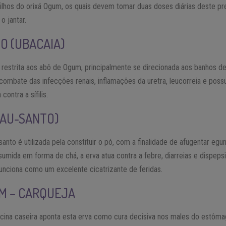
filhos do orixá Ogum, os quais devem tomar duas doses diárias deste p
o jantar.
O (UBACAIA)
á restrita aos abô de Ogum, principalmente se direcionada aos banhos de
o combate das infecções renais, inflamações da uretra, leucorreia e po
ontra a sífilis.
PAU-SANTO)
santo é utilizada pela constituir o pó, com a finalidade de afugentar eg
umida em forma de chá, a erva atua contra a febre, diarreias e dispeps
unciona como um excelente cicatrizante de feridas.
M – CARQUEJA
dicina caseira aponta esta erva como cura decisiva nos males do estô