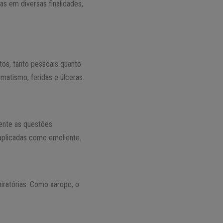
as em diversas finalidades,
tos, tanto pessoais quanto
umatismo, feridas e úlceras.
ente as questões
 aplicadas como emoliente.
piratórias. Como xarope, o