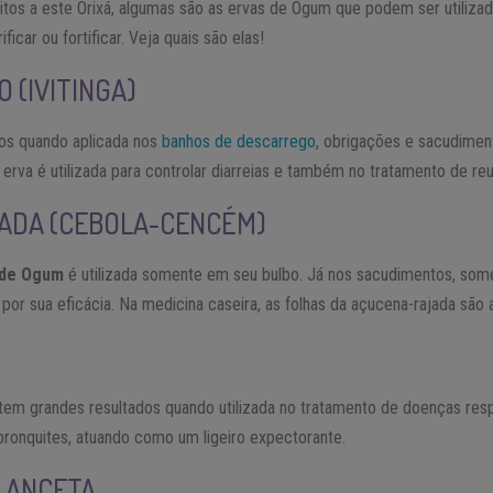
tos a este Orixá, algumas são as ervas de Ogum que podem ser utilizad
ficar ou fortificar. Veja quais são elas!
 (IVITINGA)
tos quando aplicada nos
banhos de descarrego
, obrigações e sacudimen
a erva é utilizada para controlar diarreias e também no tratamento de re
ADA (CEBOLA-CENCÉM)
 de Ogum
é utilizada somente em seu bulbo. Já nos sacudimentos, som
 por sua eficácia. Na medicina caseira, as folhas da açucena-rajada são
a tem grandes resultados quando utilizada no tratamento de doenças res
bronquites, atuando como um ligeiro expectorante.
LANCETA