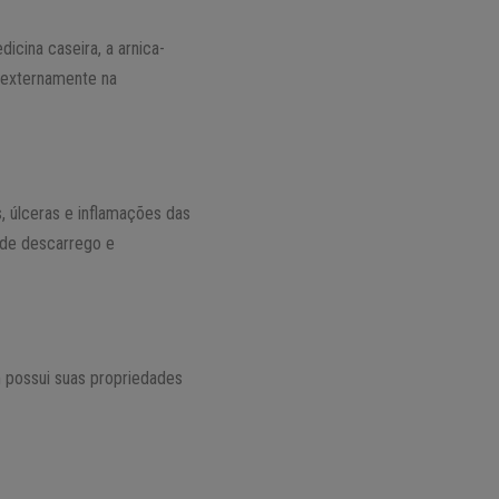
cina caseira, a arnica-
e externamente na
, úlceras e inflamações das
s de descarrego e
m possui suas propriedades