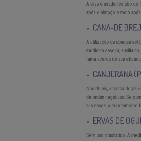
A erva é usada nos abô de 
após o almoço e meio após 
CANA-DE BREJ
A utilização da ubacaia est
medicina caseira, auxilia n
fama acerca de sua eficácia c
CANJERANA (
Nos rituais, a casca do pau-
de ondas negativas. Se cons
sua casca, a erva também f
ERVAS DE OGU
Sem uso ritualístico. A me