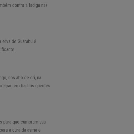
ambém contra a fadiga nas
a erva de Guarabu é
ificante.
ego, nos abô de ori, na
aplicação em banhos quentes
as para que cumpram sua
 para a cura da asma e