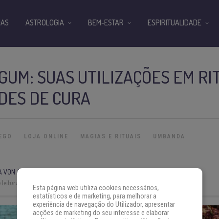
IAS
ASTROLOGIA
BEM-ESTAR
ESPIRITUALIDADE
GUM: SUAS UTILIZAÇÕES EM RI
DES DE CURA
EGO
LOJA ONLINE
MAGIAS E RITUAIS
UMBANDA
A VON AH
leitura:
7 min
Esta página web utiliza cookies necessários,
estatísticos e de marketing, para melhorar a
experiência de navegação do Utilizador, apresentar
acções de marketing do seu interesse e elaborar