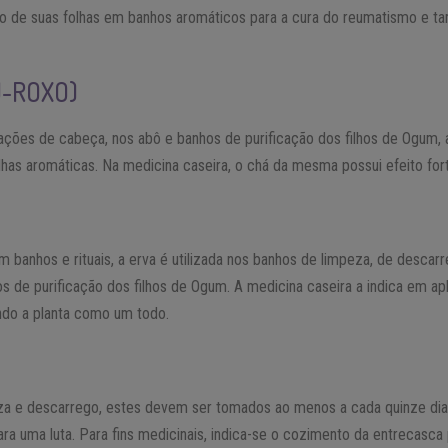
to de suas folhas em banhos aromáticos para a cura do reumatismo e t
U-ROXO)
ações de cabeça, nos abô e banhos de purificação dos filhos de Ogum, 
lhas aromáticas. Na medicina caseira, o chá da mesma possui efeito fort
 banhos e rituais, a erva é utilizada nos banhos de limpeza, de descarr
os de purificação dos filhos de Ogum. A medicina caseira a indica em 
ndo a planta como um todo.
za e descarrego, estes devem ser tomados ao menos a cada quinze di
 para uma luta. Para fins medicinais, indica-se o cozimento da entrecasca