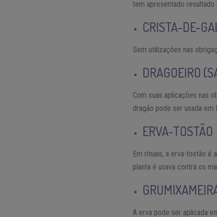
tem apresentado resultado 
CRISTA-DE-GA
Sem utilizações nas obrig
DRAGOEIRO (
Com suas aplicações nas o
dragão pode ser usada em f
ERVA-TOSTÃO
Em rituais, a erva-tostão é
planta é usava contra os m
GRUMIXAMEIR
A erva pode ser aplicada em