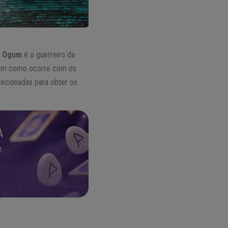
,
Ogum
é o guerreiro da
ssim como ocorre com os
irecionadas para obter os
A
.