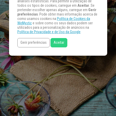
análises estatísticas. Para permitir a utilização de
todos os tipos de cookies, carregue em
Aceitar
. Se
pretender escolher apenas alguns, carregue em
Gerir
preferências
. Pode obter mais informação acerca de
como usamos cookies na
Política de Cookies da
WeMystic
e sobre como os seus dados podem ser
utilizados para a personalização de anúncios na
Política de Privacidade e de Uso da Google
.
Gerir preferências
Aceitar