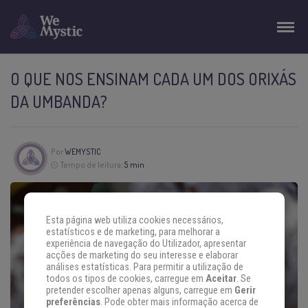
O QUE NOS ENSINAM CADA UM DOS ORIXÁS
DA UMBANDA?
Por
WEMYSTIC
Tempo de leitura:
5 min
Esta página web utiliza cookies necessários,
estatísticos e de marketing, para melhorar a
experiência de navegação do Utilizador, apresentar
acções de marketing do seu interesse e elaborar
análises estatísticas. Para permitir a utilização de
todos os tipos de cookies, carregue em
Aceitar
. Se
pretender escolher apenas alguns, carregue em
Gerir
preferências
. Pode obter mais informação acerca de