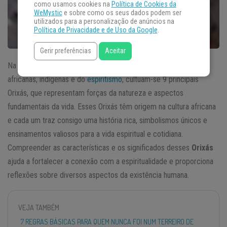
como usamos cookies na
Política de Cookies da
WeMystic
e sobre como os seus dados podem ser
utilizados para a personalização de anúncios na
Política de Privacidade e de Uso da Google
.
Gerir preferências
Aceitar
Na
Umbanda,
uma religião brasileira que mescla influências
africanas, indígenas e do
espiritismo
, cultuam-se 9 principais
Orixás, que representam forças da natureza e aspectos
fundamentais da vida. Esses Orixás têm origem na cultura africana
e cada um traz consigo uma história rica, simbolismos únicos e
ensinamentos valiosos para a vida espiritual e cotidiana.
Compreender as características e os significados desses
Orixás
ajuda a fortalecer a conexão com a espiritualidade e proporciona
reflexões sobre diversos aspectos da existência humana.
VEJA TAMBÉM
7 REGRAS BÁSICAS PARA QUEM NUNCA FOI NUM TERREIRO DE